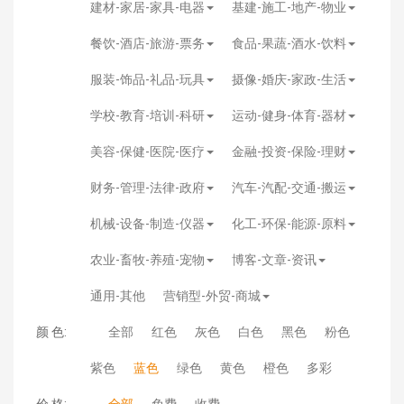
建材-家居-家具-电器
基建-施工-地产-物业
餐饮-酒店-旅游-票务
食品-果蔬-酒水-饮料
服装-饰品-礼品-玩具
摄像-婚庆-家政-生活
学校-教育-培训-科研
运动-健身-体育-器材
美容-保健-医院-医疗
金融-投资-保险-理财
财务-管理-法律-政府
汽车-汽配-交通-搬运
机械-设备-制造-仪器
化工-环保-能源-原料
农业-畜牧-养殖-宠物
博客-文章-资讯
通用-其他
营销型-外贸-商城
颜 色:
全部
红色
灰色
白色
黑色
粉色
紫色
蓝色
绿色
黄色
橙色
多彩