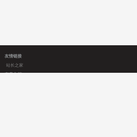
友情链接
站长之家
产品文档
使用手册
标签生成器
应用文档
更新日志
官方帮助
帮助中心
官方公告
使用帮助
安装与部署
服务支持
免费授权
使用协议
开发者中心