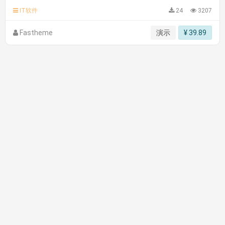
多用途响应式IT解决方案和商业服务网站模板
C**y 安装《
双语言响应式科技通用模板
》
免费
hk****82 安装《
响应式多语言会计机构模板
》
免费
IT软件
24
3207
hk****82 安装《
响应式多语言文化传媒模板
》
免费
Fastheme
演示
¥ 39.89