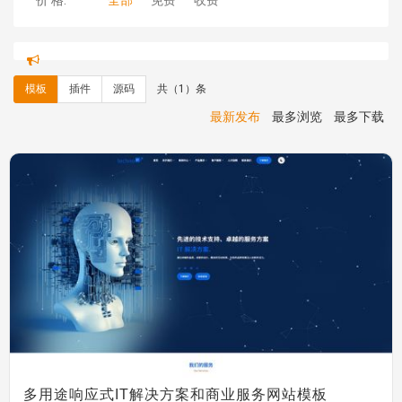
价 格:
全部
免费
收费
hk****71 安装《
响应式大气家居公司模板
》
￥10.00
心怀****i） 安装《
sitemap地图生成
》
免费
C**y 安装《
地图位置选取插件
》
免费
模板
插件
源码
共（1）条
C**y 安装《
地图位置选取插件
》
免费
hk****08 安装《
Prism代码高亮插件
》
免费
最新发布
最多浏览
最多下载
hk****08 安装《
访客统计
》
免费
hk****08 安装《
一键生成应用
》
免费
hk****08 安装《
禁止IP访问
》
免费
hk****80 安装《
响应式多语言企业公司简单通用模板
》
免费
hk****80 安装《
响应式多语言企业公司简单通用模板
》
免费
碧**天 安装《
文章采集插件（支持多模型）
》
￥20.00
hk****70 安装《
地图位置选取插件
》
免费
hk****70 安装《
sitemaps站点地图
》
免费
hk****28 安装《
Technoai科技人工智能IT服务多用途网
站模板
》
￥39.90
鸾**月 安装《
文件预览
》
￥9.90
C**y 安装《
响应式多语言白色主题通用企业站
》
免费
C**y 安装《
双语言响应式科技通用模板
》
免费