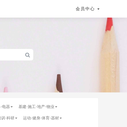
会员中心
具-电器
基建-施工-地产-物业
培训-科研
运动-健身-体育-器材