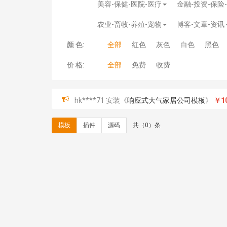
美容-保健-医院-医疗
金融-投资-保险
农业-畜牧-养殖-宠物
博客-文章-资讯
颜 色:
全部
红色
灰色
白色
黑色
价 格:
全部
免费
收费
hk****71 安装《
响应式大气家居公司模板
》
￥10
心怀****i） 安装《
sitemap地图生成
》
免费
C**y 安装《
地图位置选取插件
》
免费
模板
插件
源码
共（0）条
C**y 安装《
地图位置选取插件
》
免费
hk****08 安装《
Prism代码高亮插件
》
免费
hk****08 安装《
访客统计
》
免费
hk****08 安装《
一键生成应用
》
免费
hk****08 安装《
禁止IP访问
》
免费
hk****80 安装《
响应式多语言企业公司简单通用
hk****80 安装《
响应式多语言企业公司简单通用
碧**天 安装《
文章采集插件（支持多模型）
》
￥
hk****70 安装《
地图位置选取插件
》
免费
hk****70 安装《
sitemaps站点地图
》
免费