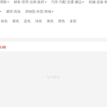
-理财
财务-管理-法律-政府
汽车-汽配-交通-搬运
机械-设备-
通用-其他
营销型-外贸-商城
粉色
紫色
蓝色
绿色
黄色
橙色
多彩
.00
— 暂无数据 —
模板
》
免费
模板
》
免费
20.00