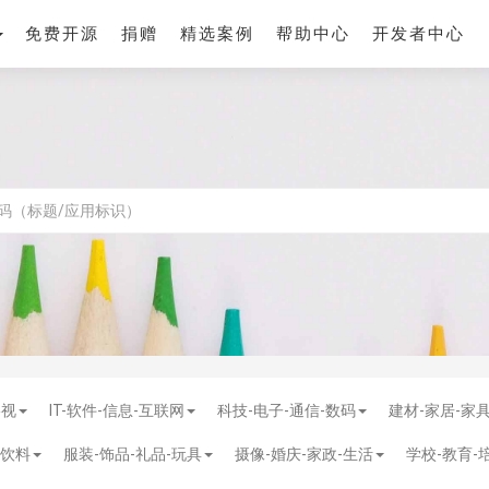
免费开源
捐赠
精选案例
帮助中心
开发者中心
影视
IT-软件-信息-互联网
科技-电子-通信-数码
建材-家居-家
-饮料
服装-饰品-礼品-玩具
摄像-婚庆-家政-生活
学校-教育-