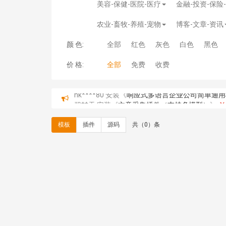
美容-保健-医院-医疗
金融-投资-保险
农业-畜牧-养殖-宠物
博客-文章-资讯
颜 色:
全部
红色
灰色
白色
黑色
价 格:
全部
免费
收费
hk****80 安装《
响应式多语言企业公司简单通用
碧**天 安装《
文章采集插件（支持多模型）
》
￥
hk****70 安装《
地图位置选取插件
》
免费
hk****70 安装《
sitemaps站点地图
》
免费
模板
插件
源码
共（0）条
hk****28 安装《
Technoai科技人工智能IT服
鸾**月 安装《
文件预览
》
￥9.90
C**y 安装《
响应式多语言白色主题通用企业站
C**y 安装《
双语言响应式科技通用模板
》
免费
C**y 安装《
双语言响应式科技通用模板
》
免费
C**y 安装《
双语言响应式科技通用模板
》
免费
C**y 安装《
双语言响应式科技通用模板
》
免费
C**y 安装《
双语言响应式收缩导航式建筑行业模
C**y 安装《
双语言响应式收缩导航式建筑行业模
C**y 安装《
双语言响应式收缩导航式建筑行业模