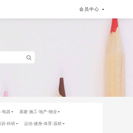
会员中心
具-电器
基建-施工-地产-物业
培训-科研
运动-健身-体育-器材