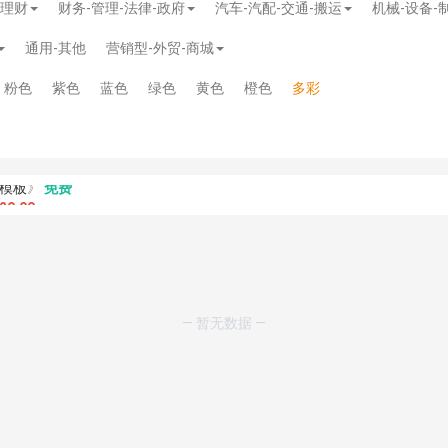
-理财
财务-管理-法律-政府
汽车-汽配-交通-搬运
机械-设备-
通用-其他
营销型-外贸-商城
粉色
紫色
蓝色
绿色
黄色
橙色
多彩
模板
》
免费
20.00
务多用途网站模板
》
￥39.90
》
免费
— 暂无数据 —
板
》
免费
板
》
免费
板
》
免费