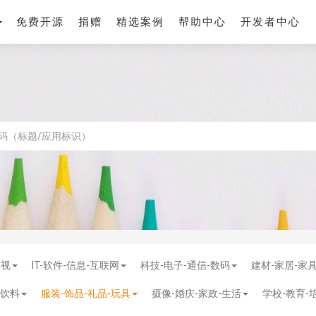
免费开源
捐赠
精选案例
帮助中心
开发者中心
影视
IT-软件-信息-互联网
科技-电子-通信-数码
建材-家居-家
-饮料
服装-饰品-礼品-玩具
摄像-婚庆-家政-生活
学校-教育-