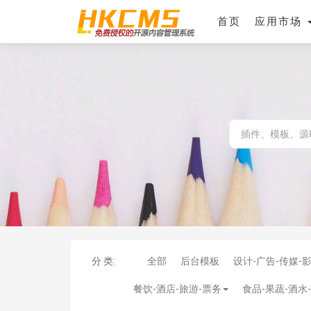
首页
应用市场
分 类:
全部
后台模板
设计-广告-传媒-
餐饮-酒店-旅游-票务
食品-果蔬-酒水