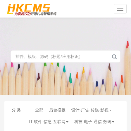
Toggle
naviga
分 类:
全部
后台模板
设计-广告-传媒-影视
IT-软件-信息-互联网
科技-电子-通信-数码