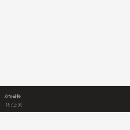
C**y 安装《
双语言响应式收缩导航式建筑行业模板
》
免
费
C**y 安装《
双语言响应式收缩导航式建筑行业模板
》
免
费
C**y 安装《
双语言响应式收缩导航式建筑行业模板
》
免
费
hk****08 安装《
Prism代码高亮插件
》
免费
友情链接
站长之家
产品文档
使用手册
标签生成器
应用文档