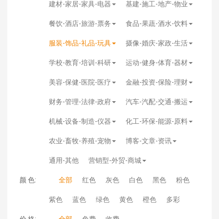
建材-家居-家具-电器
基建-施工-地产-物业
餐饮-酒店-旅游-票务
食品-果蔬-酒水-饮料
服装-饰品-礼品-玩具
摄像-婚庆-家政-生活
学校-教育-培训-科研
运动-健身-体育-器材
美容-保健-医院-医疗
金融-投资-保险-理财
财务-管理-法律-政府
汽车-汽配-交通-搬运
机械-设备-制造-仪器
化工-环保-能源-原料
农业-畜牧-养殖-宠物
博客-文章-资讯
通用-其他
营销型-外贸-商城
颜 色:
全部
红色
灰色
白色
黑色
粉色
紫色
蓝色
绿色
黄色
橙色
多彩