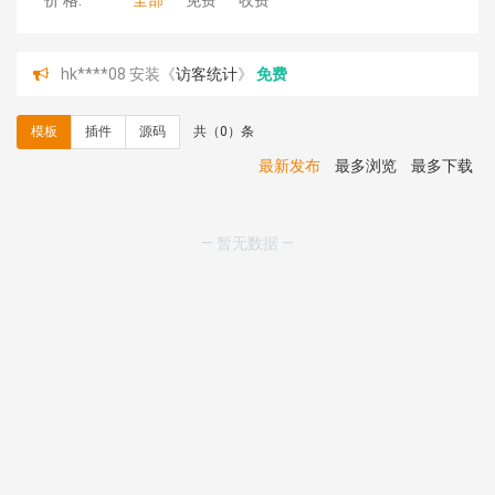
价 格:
全部
免费
收费
hk****08 安装《
访客统计
》
免费
hk****08 安装《
一键生成应用
》
免费
hk****08 安装《
禁止IP访问
》
免费
模板
插件
源码
共（0）条
hk****80 安装《
响应式多语言企业公司简单通用模板
》
免费
最新发布
最多浏览
最多下载
hk****80 安装《
响应式多语言企业公司简单通用模板
》
免费
碧**天 安装《
文章采集插件（支持多模型）
》
￥20.00
— 暂无数据 —
hk****70 安装《
地图位置选取插件
》
免费
hk****70 安装《
sitemaps站点地图
》
免费
hk****28 安装《
Technoai科技人工智能IT服务多用途网
站模板
》
￥39.90
鸾**月 安装《
文件预览
》
￥9.90
C**y 安装《
响应式多语言白色主题通用企业站
》
免费
C**y 安装《
双语言响应式科技通用模板
》
免费
C**y 安装《
双语言响应式科技通用模板
》
免费
C**y 安装《
双语言响应式科技通用模板
》
免费
C**y 安装《
双语言响应式科技通用模板
》
免费
C**y 安装《
双语言响应式收缩导航式建筑行业模板
》
免
费