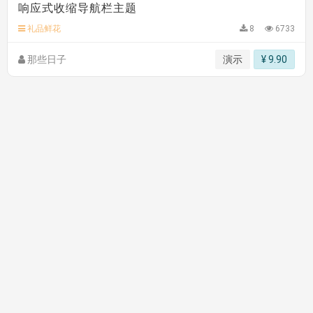
响应式收缩导航栏主题
C**y 安装《
双语言响应式科技通用模板
》
免费
C**y 安装《
双语言响应式科技通用模板
》
免费
礼品鲜花
8
6733
hk****82 安装《
响应式多语言会计机构模板
》
免费
那些日子
演示
¥ 9.90