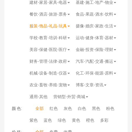
建材-家居-家具-电器
基建-施工-地产-物业
餐饮-酒店-旅游-票务
食品-果蔬-酒水-饮料
服装-饰品-礼品-玩具
摄像-婚庆-家政-生活
学校-教育-培训-科研
运动-健身-体育-器材
美容-保健-医院-医疗
金融-投资-保险-理财
财务-管理-法律-政府
汽车-汽配-交通-搬运
机械-设备-制造-仪器
化工-环保-能源-原料
农业-畜牧-养殖-宠物
博客-文章-资讯
通用-其他
营销型-外贸-商城
颜 色:
全部
红色
灰色
白色
黑色
粉色
紫色
蓝色
绿色
黄色
橙色
多彩