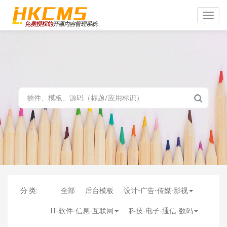
Toggle
naviga
分 类:
全部
后台模板
设计-广告-传媒-影视
IT-软件-信息-互联网
科技-电子-通信-数码