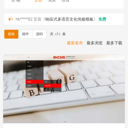
价 格:
全部
免费
收费
hk****82 安装《
响应式多语言文化传媒模板
》
免费
hk****71 安装《
响应式大气家居公司模板
》
￥10.00
心怀****i） 安装《
sitemap地图生成
》
免费
模板
插件
源码
共（1）条
C**y 安装《
地图位置选取插件
》
免费
C**y 安装《
地图位置选取插件
》
免费
最新发布
最多浏览
最多下载
hk****08 安装《
Prism代码高亮插件
》
免费
hk****08 安装《
访客统计
》
免费
hk****08 安装《
一键生成应用
》
免费
hk****08 安装《
禁止IP访问
》
免费
hk****80 安装《
响应式多语言企业公司简单通用模板
》
免费
hk****80 安装《
响应式多语言企业公司简单通用模板
》
免费
碧**天 安装《
文章采集插件（支持多模型）
》
￥20.00
hk****70 安装《
地图位置选取插件
》
免费
hk****70 安装《
sitemaps站点地图
》
免费
hk****28 安装《
Technoai科技人工智能IT服务多用途网
站模板
》
￥39.90
鸾**月 安装《
文件预览
》
￥9.90
C**y 安装《
响应式多语言白色主题通用企业站
》
免费