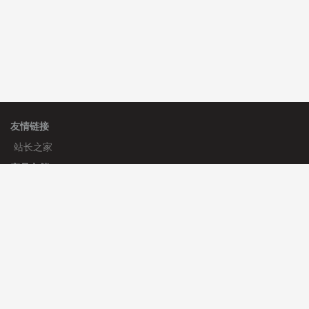
友情链接
站长之家
产品文档
使用手册
标签生成器
应用文档
更新日志
官方帮助
帮助中心
官方公告
使用帮助
安装与部署
服务支持
免费授权
使用协议
开发者中心