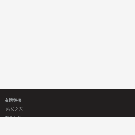
C**y 安装《
双语言响应式科技通用模板
》
免费
hk****82 安装《
响应式多语言会计机构模板
》
免费
友情链接
站长之家
产品文档
使用手册
标签生成器
应用文档