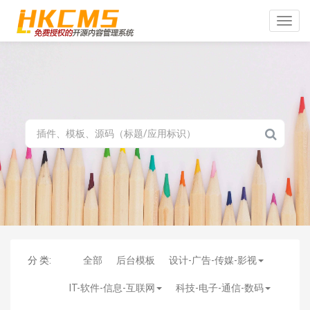
Toggle
naviga
分 类:
全部
后台模板
设计-广告-传媒-影视
IT-软件-信息-互联网
科技-电子-通信-数码