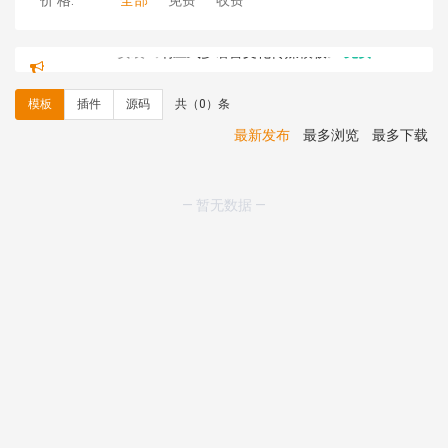
价 格:
全部
免费
收费
hk****82 安装《
响应式多语言文化传媒模板
》
免费
hk****71 安装《
响应式大气家居公司模板
》
￥10.00
心怀****i） 安装《
sitemap地图生成
》
免费
模板
插件
源码
共（0）条
C**y 安装《
地图位置选取插件
》
免费
C**y 安装《
地图位置选取插件
》
免费
最新发布
最多浏览
最多下载
hk****08 安装《
Prism代码高亮插件
》
免费
hk****08 安装《
访客统计
》
免费
hk****08 安装《
一键生成应用
》
免费
— 暂无数据 —
hk****08 安装《
禁止IP访问
》
免费
hk****80 安装《
响应式多语言企业公司简单通用模板
》
免费
hk****80 安装《
响应式多语言企业公司简单通用模板
》
免费
碧**天 安装《
文章采集插件（支持多模型）
》
￥20.00
hk****70 安装《
地图位置选取插件
》
免费
hk****70 安装《
sitemaps站点地图
》
免费
hk****28 安装《
Technoai科技人工智能IT服务多用途网
站模板
》
￥39.90
鸾**月 安装《
文件预览
》
￥9.90
C**y 安装《
响应式多语言白色主题通用企业站
》
免费
C**y 安装《
双语言响应式科技通用模板
》
免费