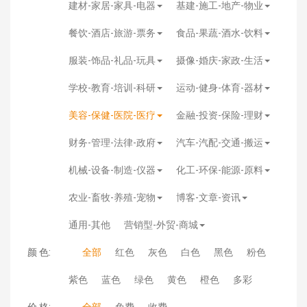
建材-家居-家具-电器
基建-施工-地产-物业
餐饮-酒店-旅游-票务
食品-果蔬-酒水-饮料
服装-饰品-礼品-玩具
摄像-婚庆-家政-生活
学校-教育-培训-科研
运动-健身-体育-器材
美容-保健-医院-医疗
金融-投资-保险-理财
财务-管理-法律-政府
汽车-汽配-交通-搬运
机械-设备-制造-仪器
化工-环保-能源-原料
农业-畜牧-养殖-宠物
博客-文章-资讯
通用-其他
营销型-外贸-商城
颜 色:
全部
红色
灰色
白色
黑色
粉色
紫色
蓝色
绿色
黄色
橙色
多彩