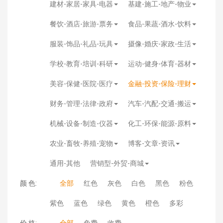
建材-家居-家具-电器
基建-施工-地产-物业
餐饮-酒店-旅游-票务
食品-果蔬-酒水-饮料
服装-饰品-礼品-玩具
摄像-婚庆-家政-生活
学校-教育-培训-科研
运动-健身-体育-器材
美容-保健-医院-医疗
金融-投资-保险-理财
财务-管理-法律-政府
汽车-汽配-交通-搬运
机械-设备-制造-仪器
化工-环保-能源-原料
农业-畜牧-养殖-宠物
博客-文章-资讯
通用-其他
营销型-外贸-商城
颜 色:
全部
红色
灰色
白色
黑色
粉色
紫色
蓝色
绿色
黄色
橙色
多彩