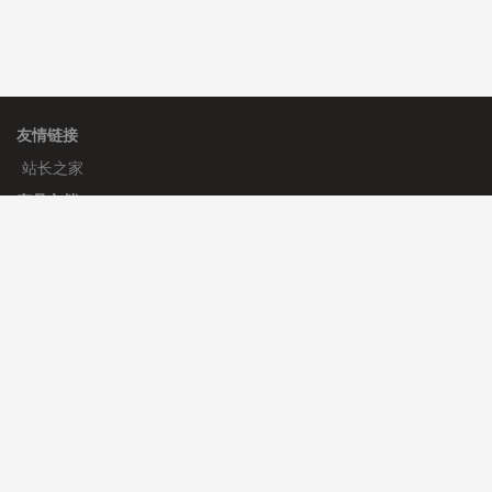
友情链接
站长之家
产品文档
使用手册
标签生成器
应用文档
更新日志
官方帮助
帮助中心
官方公告
使用帮助
安装与部署
服务支持
免费授权
使用协议
开发者中心