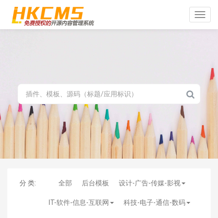
Toggle
naviga
分 类:
全部
后台模板
设计-广告-传媒-影视
IT-软件-信息-互联网
科技-电子-通信-数码