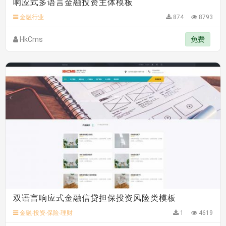
C**y 安装《
双语言响应式科技通用模板
》
免费
金融行业
874
8793
hk****82 安装《
响应式多语言会计机构模板
》
免费
HkCms
免费
双语言响应式金融信贷担保投资风险类模板
金融-投资-保险-理财
1
4619