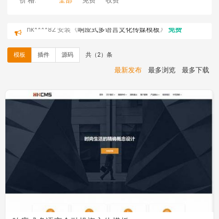
价 格:
全部
免费
收费
hk****82 安装《
响应式多语言文化传媒模板
》
免费
hk****71 安装《
响应式大气家居公司模板
》
￥10.00
心怀****i） 安装《
sitemap地图生成
》
免费
模板
插件
源码
共（2）条
C**y 安装《
地图位置选取插件
》
免费
C**y 安装《
地图位置选取插件
》
免费
最新发布
最多浏览
最多下载
hk****08 安装《
Prism代码高亮插件
》
免费
hk****08 安装《
访客统计
》
免费
hk****08 安装《
一键生成应用
》
免费
hk****08 安装《
禁止IP访问
》
免费
hk****80 安装《
响应式多语言企业公司简单通用模板
》
免费
hk****80 安装《
响应式多语言企业公司简单通用模板
》
免费
碧**天 安装《
文章采集插件（支持多模型）
》
￥20.00
hk****70 安装《
地图位置选取插件
》
免费
hk****70 安装《
sitemaps站点地图
》
免费
hk****28 安装《
Technoai科技人工智能IT服务多用途网
站模板
》
￥39.90
鸾**月 安装《
文件预览
》
￥9.90
C**y 安装《
响应式多语言白色主题通用企业站
》
免费
响应式多语言金融投资主体模板
C**y 安装《
双语言响应式科技通用模板
》
免费