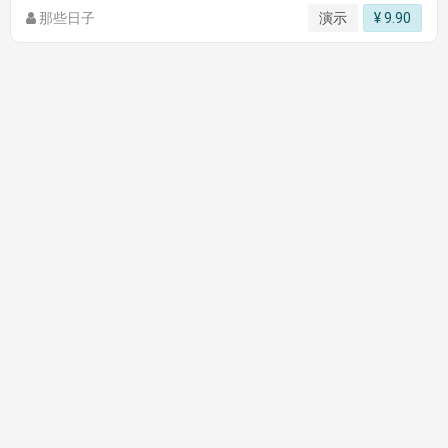
那些日子
演示
¥ 9.90