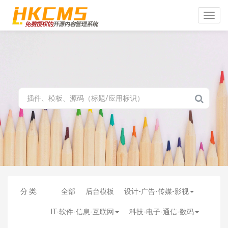
Toggle
naviga
分 类:
全部
后台模板
设计-广告-传媒-影视
IT-软件-信息-互联网
科技-电子-通信-数码