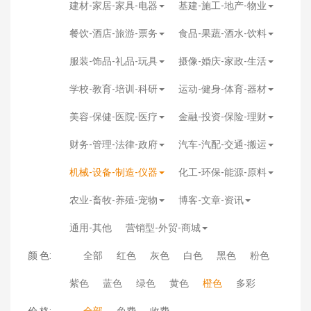
建材-家居-家具-电器
基建-施工-地产-物业
餐饮-酒店-旅游-票务
食品-果蔬-酒水-饮料
服装-饰品-礼品-玩具
摄像-婚庆-家政-生活
学校-教育-培训-科研
运动-健身-体育-器材
美容-保健-医院-医疗
金融-投资-保险-理财
财务-管理-法律-政府
汽车-汽配-交通-搬运
机械-设备-制造-仪器
化工-环保-能源-原料
农业-畜牧-养殖-宠物
博客-文章-资讯
通用-其他
营销型-外贸-商城
颜 色:
全部
红色
灰色
白色
黑色
粉色
紫色
蓝色
绿色
黄色
橙色
多彩