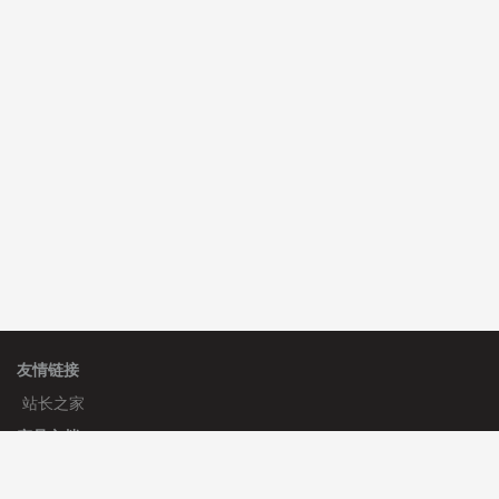
费
C**y 安装《
双语言响应式收缩导航式建筑行业模板
》
免
费
C**y 安装《
双语言响应式收缩导航式建筑行业模板
》
免
费
hk****08 安装《
Prism代码高亮插件
》
免费
hk****08 安装《
访客统计
》
免费
友情链接
站长之家
产品文档
使用手册
标签生成器
应用文档