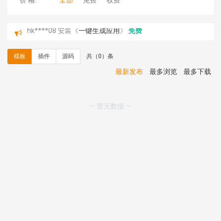
价 格:
全部
免费
收费
hk****08 安装《
一键生成应用
》
免费
hk****08 安装《
禁止IP访问
》
免费
hk****80 安装《
响应式多语言企业公司简单通用模板
》
模板
插件
源码
共（0）条
免费
hk****80 安装《
响应式多语言企业公司简单通用模板
》
最新发布
最多浏览
最多下载
免费
碧**天 安装《
文章采集插件（支持多模型）
》
￥20.00
hk****70 安装《
地图位置选取插件
》
免费
— 暂无数据 —
hk****70 安装《
sitemaps站点地图
》
免费
hk****28 安装《
Technoai科技人工智能IT服务多用途网
站模板
》
￥39.90
鸾**月 安装《
文件预览
》
￥9.90
C**y 安装《
响应式多语言白色主题通用企业站
》
免费
C**y 安装《
双语言响应式科技通用模板
》
免费
C**y 安装《
双语言响应式科技通用模板
》
免费
C**y 安装《
双语言响应式科技通用模板
》
免费
C**y 安装《
双语言响应式科技通用模板
》
免费
C**y 安装《
双语言响应式收缩导航式建筑行业模板
》
免
费
C**y 安装《
双语言响应式收缩导航式建筑行业模板
》
免