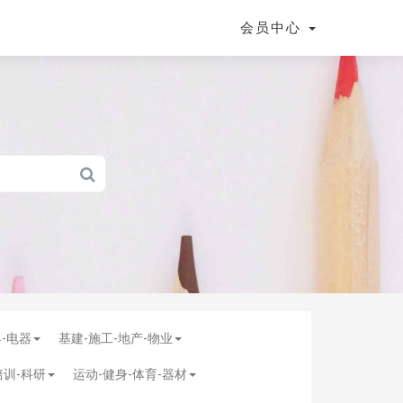
会员中心
具-电器
基建-施工-地产-物业
培训-科研
运动-健身-体育-器材