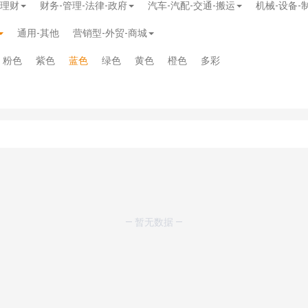
-理财
财务-管理-法律-政府
汽车-汽配-交通-搬运
机械-设备-
通用-其他
营销型-外贸-商城
粉色
紫色
蓝色
绿色
黄色
橙色
多彩
模板
》
免费
模板
》
免费
20.00
— 暂无数据 —
务多用途网站模板
》
￥39.90
》
免费