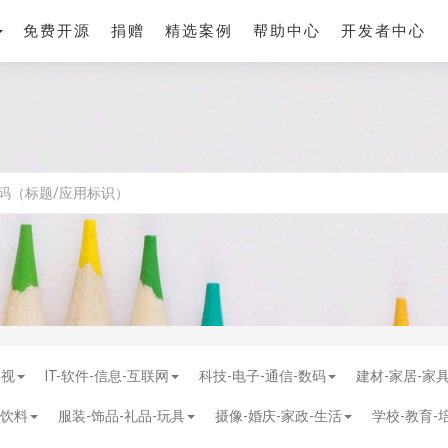
免费开源
捐赠
精选案例
帮助中心
开发者中心
影视
IT-软件-信息-互联网
科技-电子-通信-数码
建材-家居-家
-饮料
服装-饰品-礼品-玩具
摄像-婚庆-家政-生活
学校-教育-