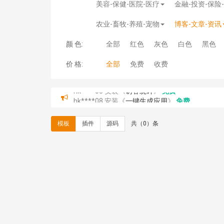
美容-保健-医院-医疗
金融-投资-保险
农业-畜牧-养殖-宠物
博客-文章-资讯
颜 色:
全部
红色
灰色
白色
黑色
价 格:
全部
免费
收费
hk****08 安装《
一键生成应用
》
免费
hk****08 安装《
禁止IP访问
》
免费
hk****80 安装《
响应式多语言企业公司简单通用
模板
插件
源码
共（0）条
hk****80 安装《
响应式多语言企业公司简单通用
碧**天 安装《
文章采集插件（支持多模型）
》
￥
hk****70 安装《
地图位置选取插件
》
免费
hk****70 安装《
sitemaps站点地图
》
免费
hk****28 安装《
Technoai科技人工智能IT服
鸾**月 安装《
文件预览
》
￥9.90
C**y 安装《
响应式多语言白色主题通用企业站
C**y 安装《
双语言响应式科技通用模板
》
免费
C**y 安装《
双语言响应式科技通用模板
》
免费
C**y 安装《
双语言响应式科技通用模板
》
免费