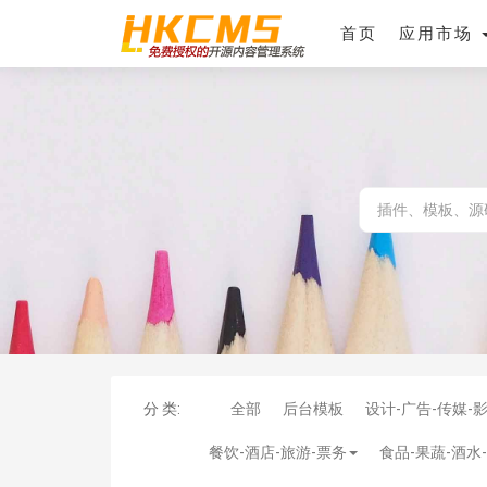
首页
应用市场
分 类:
全部
后台模板
设计-广告-传媒-
餐饮-酒店-旅游-票务
食品-果蔬-酒水