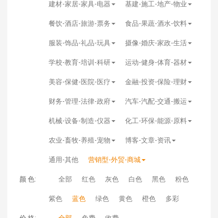
建材-家居-家具-电器
基建-施工-地产-物业
餐饮-酒店-旅游-票务
食品-果蔬-酒水-饮料
服装-饰品-礼品-玩具
摄像-婚庆-家政-生活
学校-教育-培训-科研
运动-健身-体育-器材
美容-保健-医院-医疗
金融-投资-保险-理财
财务-管理-法律-政府
汽车-汽配-交通-搬运
机械-设备-制造-仪器
化工-环保-能源-原料
农业-畜牧-养殖-宠物
博客-文章-资讯
通用-其他
营销型-外贸-商城
颜 色:
全部
红色
灰色
白色
黑色
粉色
紫色
蓝色
绿色
黄色
橙色
多彩