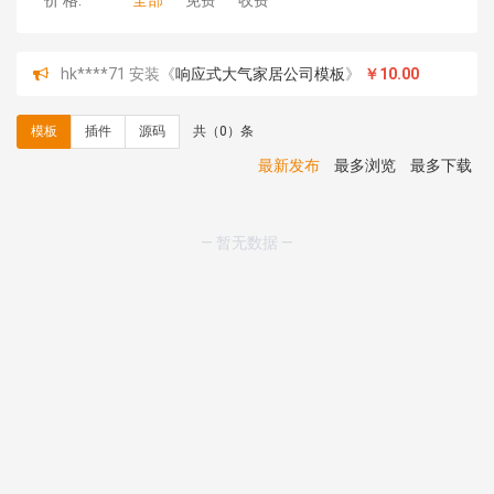
价 格:
全部
免费
收费
hk****71 安装《
响应式大气家居公司模板
》
￥10.00
心怀****i） 安装《
sitemap地图生成
》
免费
C**y 安装《
地图位置选取插件
》
免费
模板
插件
源码
共（0）条
C**y 安装《
地图位置选取插件
》
免费
hk****08 安装《
Prism代码高亮插件
》
免费
最新发布
最多浏览
最多下载
hk****08 安装《
访客统计
》
免费
hk****08 安装《
一键生成应用
》
免费
hk****08 安装《
禁止IP访问
》
免费
— 暂无数据 —
hk****80 安装《
响应式多语言企业公司简单通用模板
》
免费
hk****80 安装《
响应式多语言企业公司简单通用模板
》
免费
碧**天 安装《
文章采集插件（支持多模型）
》
￥20.00
hk****70 安装《
地图位置选取插件
》
免费
hk****70 安装《
sitemaps站点地图
》
免费
hk****28 安装《
Technoai科技人工智能IT服务多用途网
站模板
》
￥39.90
鸾**月 安装《
文件预览
》
￥9.90
C**y 安装《
响应式多语言白色主题通用企业站
》
免费
C**y 安装《
双语言响应式科技通用模板
》
免费