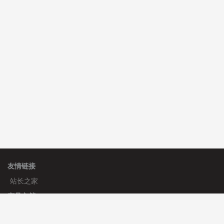
C**y 安装《
双语言响应式科技通用模板
》
免费
hk****82 安装《
响应式多语言会计机构模板
》
免费
hk****82 安装《
响应式多语言文化传媒模板
》
免费
友情链接
站长之家
产品文档
使用手册
标签生成器
应用文档