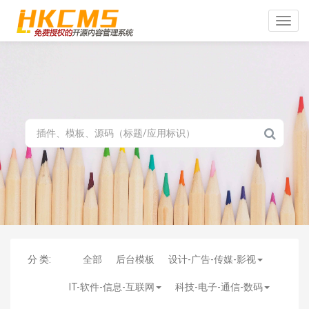
Toggle
naviga
分 类:
全部
后台模板
设计-广告-传媒-影视
IT-软件-信息-互联网
科技-电子-通信-数码